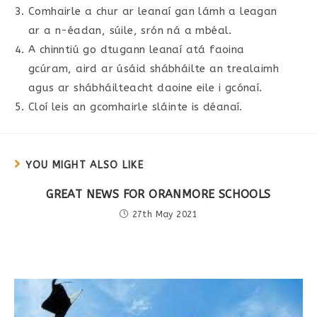
Comhairle a chur ar leanaí gan lámh a leagan
ar a n-éadan, súile, srón ná a mbéal.
A chinntiú go dtugann leanaí atá faoina
gcúram, aird ar úsáid shábháilte an trealaimh
agus ar shábháilteacht daoine eile i gcónaí.
Cloí leis an gcomhairle sláinte is déanaí.
YOU MIGHT ALSO LIKE
GREAT NEWS FOR ORANMORE SCHOOLS
27th May 2021