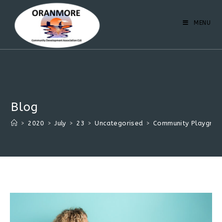
MENU
Blog
>
2020
>
July
>
23
>
Uncategorised
>
Community Playgroun