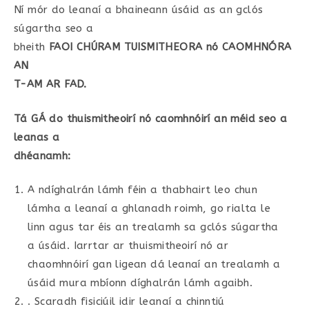
Ní mór do leanaí a bhaineann úsáid as an gclós
súgartha seo a
bheith
FAOI CHÚRAM TUISMITHEORA nó CAOMHNÓRA
AN
T-AM AR FAD.
Tá GÁ do thuismitheoirí nó caomhnóirí an méid seo a
leanas a
dhéanamh:
A ndíghalrán lámh féin a thabhairt leo chun
lámha a leanaí a ghlanadh roimh, go rialta le
linn agus tar éis an trealamh sa gclós súgartha
a úsáid. Iarrtar ar thuismitheoirí nó ar
chaomhnóirí gan ligean dá leanaí an trealamh a
úsáid mura mbíonn díghalrán lámh agaibh.
. Scaradh fisiciúil idir leanaí a chinntiú